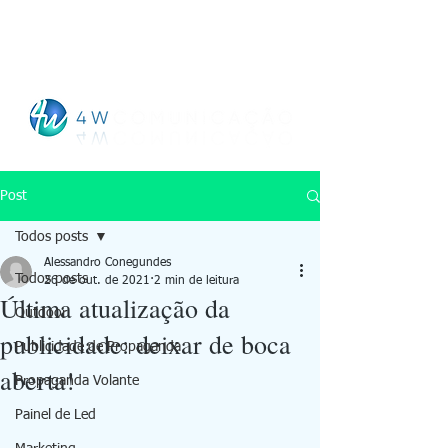
Checking
Post
Todos posts
Alessandro Conegundes
Todos posts
26 de out. de 2021
2 min de leitura
Última atualização da
Outdoor
publicidade: deixar de boca
Publicidade de Propaganda
aberta!
Propaganda Volante
Painel de Led