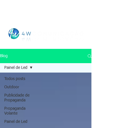
Checking
Blog
Painel de Led
Todos posts
Outdoor
Publicidade de
Propaganda
Propaganda
Volante
Painel de Led