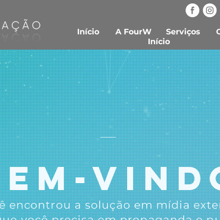
Início
A FourW
Serviços
Início
BEM-VIND
ê encontrou a solução em mídia exter
ue você precisa em propaganda e pu