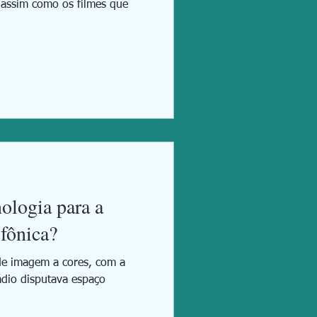
 assim como os filmes que
ologia para a
fônica?
de imagem a cores, com a
ádio disputava espaço