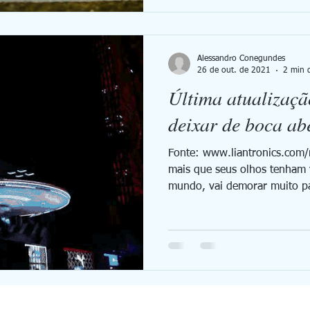
Alessandro Conegundes
26 de out. de 2021
2 min d
Última atualizaçã
deixar de boca ab
Fonte: www.liantronics.com
mais que seus olhos tenham v
mundo, vai demorar muito pa
VEM COM A GEN