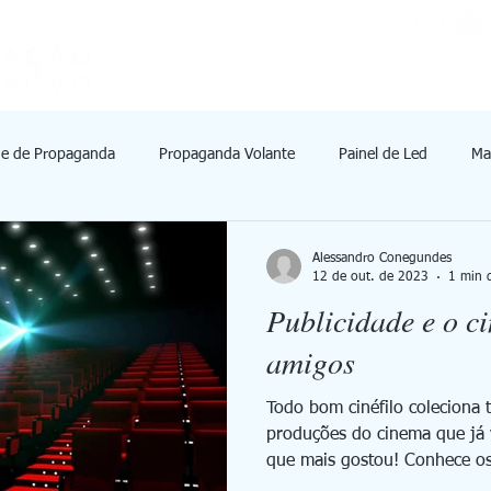
Início
A FourW
Serviços
de de Propaganda
Propaganda Volante
Painel de Led
Ma
cação de Massa
Alessandro Conegundes
12 de out. de 2023
1 min d
Publicidade e o c
amigos
Todo bom cinéfilo coleciona títulos e mais títulos das
produções do cinema que já 
que mais gostou! Conhece os