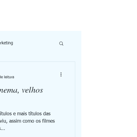
Checking
Clientes
Blog
Contato
rketing
e leitura
inema, velhos
viu, assim como os filmes
...