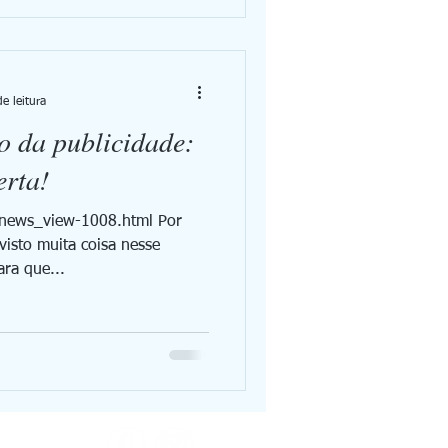
e leitura
o da publicidade:
erta!
/news_view-1008.html Por
isto muita coisa nesse
ra que...
TE!